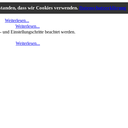
rstanden, dass wir Cookies verwenden.
Datenschutzerklärung
...
Weiterlesen...
es!
Weiterlesen...
- und Einstellungschritte beachtet werden.
sen..."
Weiterlesen...