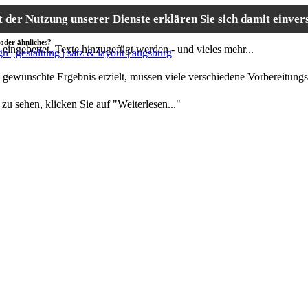
it der Nutzung unserer Dienste erklären Sie sich damit einve
efpapier, Visitenkarten oder ähnliches?
Logos eingebettet, Texte hinzugefügt werden - und vieles mehr
noch lange kein perfekt
 gewünschte Ergebnis erzielt, müssen viele verschiedene Vorbereitungs
der Idee bis zur Realisierung.
gkeitsspektrums zu sehen, klicken Sie auf "Weiterle