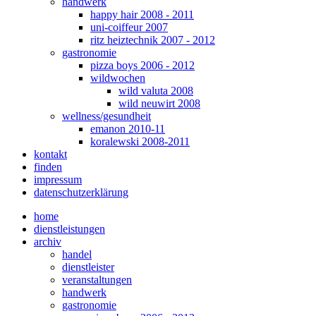
handwerk
happy hair 2008 - 2011
uni-coiffeur 2007
ritz heiztechnik 2007 - 2012
gastronomie
pizza boys 2006 - 2012
wildwochen
wild valuta 2008
wild neuwirt 2008
wellness/gesundheit
emanon 2010-11
koralewski 2008-2011
kontakt
finden
impressum
datenschutzerklärung
home
dienstleistungen
archiv
handel
dienstleister
veranstaltungen
handwerk
gastronomie